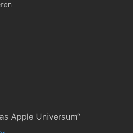
eren
 das Apple Universum
“