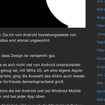
Juli
Mär
Augu
Febr
Janu
m. Da ich von Android beziehungsweise von
lles erst einmal ungewohnt.
Sep
Febr
, dass Design ist verdammt gut.
Nov
a es sich nicht viel von Android unterscheidet.
Augu
t genug sei, mit Mitte 20, um eine eigene Apple-
Juli
tartete, ging die Auswahl des Alters auch wieder.
ine Vorfreude dementsprechend groß.
Mai 
Buttons die bei Android und bei Windows Mobile
Apri
er und bei jeder App oben.
Mär