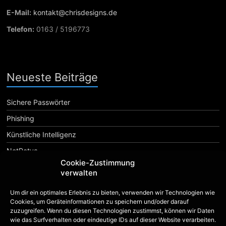
E-Mail:
kontakt@chrisdesigns.de
Telefon:
0163 / 5196773
Neueste Beiträge
Sichere Passwörter
Phishing
Künstliche Intelligenz
NotPetya
Cookie-Zustimmung
verwalten
Android
Apple
Apps
6
16.04
640
Add-Ons
App
App Shop
Custom Rom
Einsteiger
Erweiterungen
F-Droid
Firefox
Um dir ein optimales Erlebnis zu bieten, verwenden wir Technologien wie
Hardware
iOS
iPhone
Linux
Mac
Cookies, um Geräteinformationen zu speichern und/oder darauf
HTC
Launcher
lumia
zuzugreifen. Wenn du diesen Technologien zustimmst, können wir Daten
Nextcloud
Microsoft
Oberflächen
Open Source
Phone
Play Store
Review
wie das Surfverhalten oder eindeutige IDs auf dieser Website verarbeiten.
Raspberry Pi
Retro Review
Root
SE