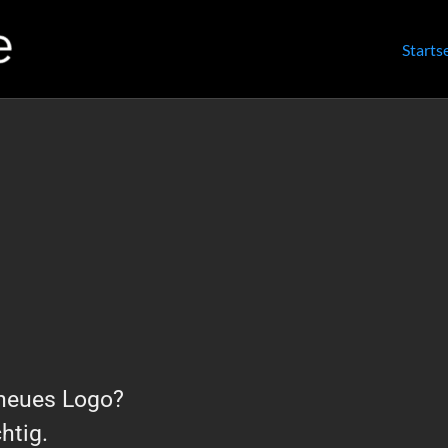
Starts
 neues Logo?
htig.