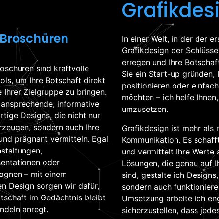
Grafikdes
 Broschüren
In einer Welt, in der der er
Grafikdesign der Schlüss
erregen und Ihre Botschaf
oschüren sind kraftvolle
Sie ein Start-up gründen,
ols, um Ihre Botschaft direkt
positionieren oder einfach 
 Ihrer Zielgruppe zu bringen.
möchten – ich helfe Ihnen, 
e ansprechende, informative
umzusetzen.
tige Designs, die nicht nur
rzeugen, sondern auch Ihre
Grafikdesign ist mehr als n
 und prägnant vermitteln. Egal,
Kommunikation. Es schaff
nstaltungen,
und vermittelt Ihre Werte a
entationen oder
Lösungen, die genau auf I
gnen – mit einem
sind, gestalte ich Designs
n Design sorgen wir dafür,
sondern auch funktionieren
otschaft im Gedächtnis bleibt
Umsetzung arbeite ich en
deln anregt.
sicherzustellen, dass jedes