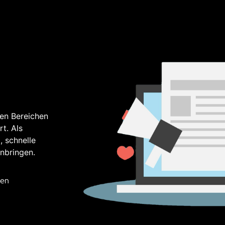
den Bereichen
t. Als
, schnelle
nbringen.
gen