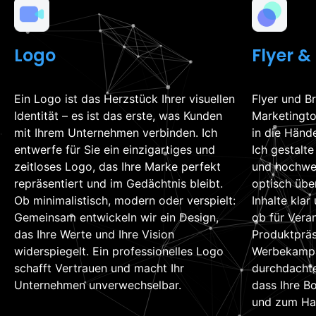
Logo
Flyer &
Ein Logo ist das Herzstück Ihrer visuellen
Flyer und Br
Identität – es ist das erste, was Kunden
Marketingto
mit Ihrem Unternehmen verbinden. Ich
in die Hände
entwerfe für Sie ein einzigartiges und
Ich gestalt
zeitloses Logo, das Ihre Marke perfekt
und hochwer
repräsentiert und im Gedächtnis bleibt.
optisch übe
Ob minimalistisch, modern oder verspielt:
Inhalte klar
Gemeinsam entwickeln wir ein Design,
ob für Vera
das Ihre Werte und Ihre Vision
Produktpräs
widerspiegelt. Ein professionelles Logo
Werbekampa
schafft Vertrauen und macht Ihr
durchdachte
Unternehmen unverwechselbar.
dass Ihre B
und zum Han