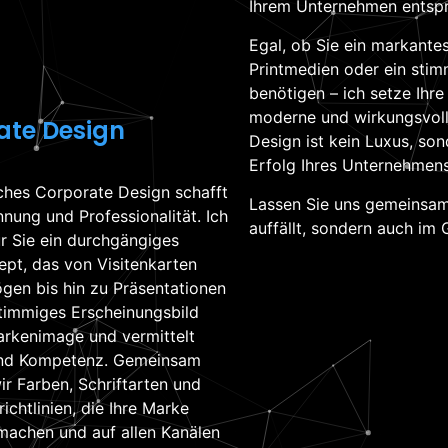
Ihrem Unternehmen entspr
Egal, ob Sie ein markant
Printmedien oder ein sti
benötigen – ich setze Ihre 
moderne und wirkungsvoll
ate Design
Design ist kein Luxus, son
Erfolg Ihres Unternehmens
liches Corporate Design schafft
Lassen Sie uns gemeinsam 
nung und Professionalität. Ich
auffällt, sondern auch im 
ür Sie ein durchgängiges
pt, das von Visitenkarten
ögen bis hin zu Präsentationen
 stimmiges Erscheinungsbild
Markenimage und vermittelt
 und Kompetenz. Gemeinsam
ir Farben, Schriftarten und
ichtlinien, die Ihre Marke
 machen und auf allen Kanälen