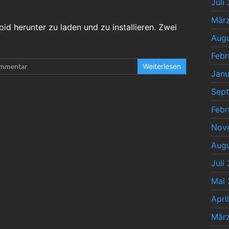
Juli
Mär
d herunter zu laden und zu installieren. Zwei
Augu
Febr
mmentar
Weiterlesen
Janu
Sep
Febr
Nov
Augu
Juli
Mai 
Apri
Mär