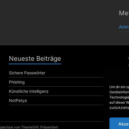
Me
Anm
Neueste Beiträge
Sichere Passwörter
Phishing
Um dir ein 
Künstliche Intelligenz
Geräteinfor
Technologie
NotPetya
auf dieser W
zurückziehs
Akze
Spacious
von ThemeGrill. Präsentiert