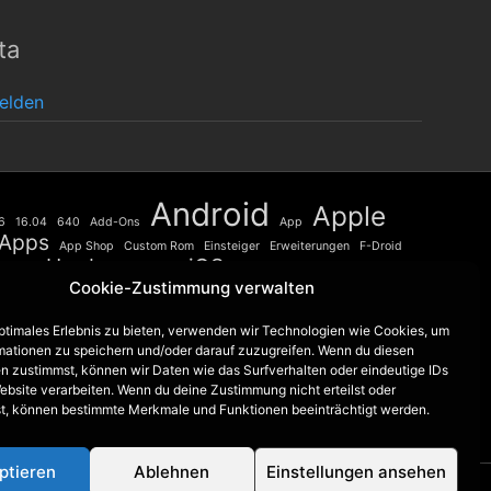
ta
elden
Android
Apple
6
16.04
640
Add-Ons
App
Apps
App Shop
Custom Rom
Einsteiger
Erweiterungen
F-Droid
Hardware
iOS
iPhone
Linux
Firefox
HTC
Launcher
Cookie-Zustimmung verwalten
Mac
Nextcloud
lumia
Microsoft
Oberflächen
Open Source
Raspberry Pi
Phone
Play Store
Retro Review
Review
optimales Erlebnis zu bieten, verwenden wir Technologien wie Cookies, um
security
Root
SE
Sensation
sicherer
mationen zu speichern und/oder darauf zuzugreifen. Wenn du diesen
Sicherheit
Ubuntu
Smartphone
Studio
universum iOS 9
n zustimmst, können wir Daten wie das Surfverhalten oder eindeutige IDs
windows
ebsite verarbeiten. Wenn du deine Zustimmung nicht erteilst oder
Upgrade
Vergleich
Windows 10
t, können bestimmte Merkmale und Funktionen beeinträchtigt werden.
ptieren
Ablehnen
Einstellungen ansehen