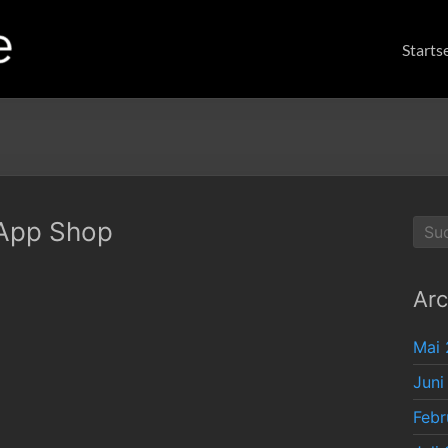
Starts
 App Shop
Arc
Mai
Juni
Febr