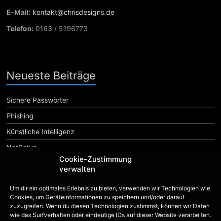
E-Mail:
kontakt@chrisdesigns.de
Telefon:
0163 / 5196773
Neueste Beiträge
Sichere Passwörter
Phishing
Künstliche Intelligenz
NotPetya
Cookie-Zustimmung
verwalten
Android
Apple
Apps
6
16.04
640
Add-Ons
App
App Shop
Custom Rom
Einsteiger
Erweiterungen
F-Droid
Firefox
Um dir ein optimales Erlebnis zu bieten, verwenden wir Technologien wie
Hardware
iOS
iPhone
Linux
Mac
Cookies, um Geräteinformationen zu speichern und/oder darauf
HTC
Launcher
lumia
zuzugreifen. Wenn du diesen Technologien zustimmst, können wir Daten
Nextcloud
Microsoft
Oberflächen
Open Source
Phone
Play Store
Review
wie das Surfverhalten oder eindeutige IDs auf dieser Website verarbeiten.
Raspberry Pi
Retro Review
Root
SE