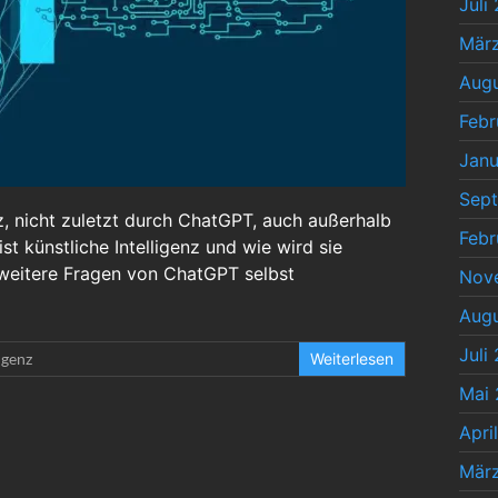
Juli
Mär
Augu
Febr
Janu
Sep
z, nicht zuletzt durch ChatGPT, auch außerhalb
Febr
 künstliche Intelligenz und wie wird sie
weitere Fragen von ChatGPT selbst
Nov
Augu
Juli
igenz
Weiterlesen
Mai 
Apri
Mär