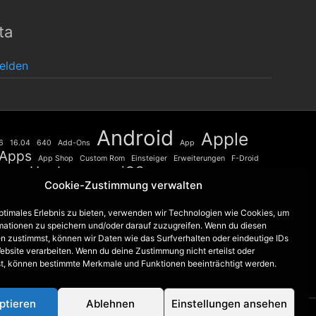
ta
elden
Android
Apple
6
16.04
640
Add-Ons
App
Apps
App Shop
Custom Rom
Einsteiger
Erweiterungen
F-Droid
Hardware
iOS
iPhone
Linux
Firefox
HTC
Launcher
Cookie-Zustimmung verwalten
Mac
Nextcloud
lumia
Microsoft
Oberflächen
Open Source
Raspberry Pi
Phone
Play Store
Retro Review
Review
optimales Erlebnis zu bieten, verwenden wir Technologien wie Cookies, um
security
Root
SE
Sensation
sicherer
mationen zu speichern und/oder darauf zuzugreifen. Wenn du diesen
Sicherheit
Ubuntu
Smartphone
Studio
universum iOS 9
n zustimmst, können wir Daten wie das Surfverhalten oder eindeutige IDs
windows
ebsite verarbeiten. Wenn du deine Zustimmung nicht erteilst oder
Upgrade
Vergleich
Windows 10
t, können bestimmte Merkmale und Funktionen beeinträchtigt werden.
ptieren
Ablehnen
Einstellungen ansehen