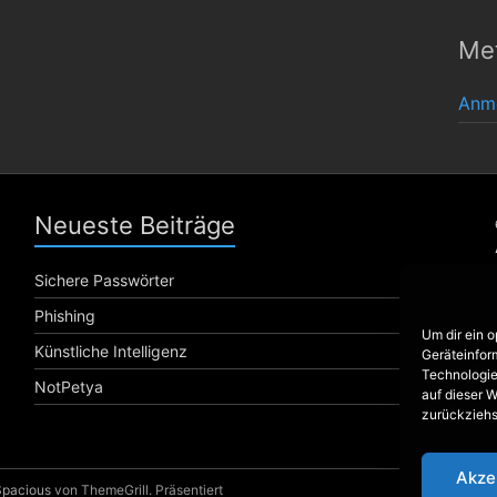
Me
Anm
Neueste Beiträge
Sichere Passwörter
Phishing
Um dir ein 
Künstliche Intelligenz
Geräteinfor
Technologie
NotPetya
auf dieser W
zurückziehs
Akze
Spacious
von ThemeGrill. Präsentiert